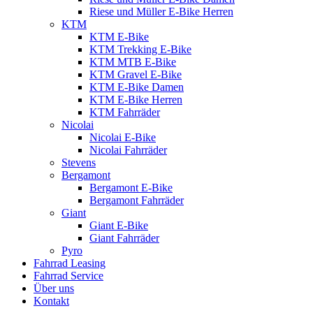
Riese und Müller E-Bike Herren
KTM
KTM E-Bike
KTM Trekking E-Bike
KTM MTB E-Bike
KTM Gravel E-Bike
KTM E-Bike Damen
KTM E-Bike Herren
KTM Fahrräder
Nicolai
Nicolai E-Bike
Nicolai Fahrräder
Stevens
Bergamont
Bergamont E-Bike
Bergamont Fahrräder
Giant
Giant E-Bike
Giant Fahrräder
Pyro
Fahrrad Leasing
Fahrrad Service
Über uns
Kontakt