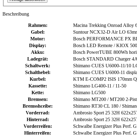
Beschreibung
Rahmen:
Macina Trekking Onroad Allo
Gabel:
Suntour NCX32-D Air LO 63mm
Motor:
Bosch PERFORMANCE PX B
Display:
Bosch LED Remote / KIOX 500
Akku:
Bosch PowerTUBE 800Wh horiz
Ladegrät:
Bosch STANDARD Charger 4
Schaltwerk:
Shimano CUES U6000-11/10 L
Schalthebel:
Shimano CUES U6000-11 displ
Kurbel:
KTM E-COMP2 ISIS 170mm Q
Kassette:
Shimano LG400-11 / 11-50
Kette:
Shimano LG500
Bremsen:
Shimano MT200 / MT200 2-Pis
Bremsshceibe:
Shimano RT30 CL 180 / Shima
Vorderrad:
Ambrosio Sport 25 32H 622x2
Hinterrad:
Ambrosio Sport 25 32H 622x2
Vorderreifen:
Schwalbe Energizer Plus Perf. 
Hinterreifen:
Schwalbe Energizer Plus Perf. 