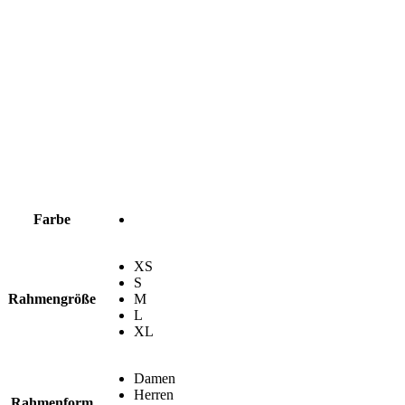
Farbe
XS
S
Rahmengröße
M
L
XL
Damen
Herren
Rahmenform