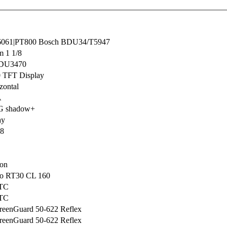
y 6061|PT800 Bosch BDU34/T5947
 1 1/8
DU3470
 TFT Display
ontal
A
G shadow+
ay
8
ton
no RT30 CL 160
5TC
5TC
GreenGuard 50-622 Reflex
GreenGuard 50-622 Reflex