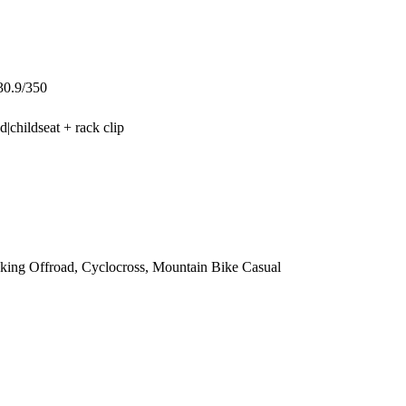
30.9/350
childseat + rack clip
kking Offroad, Cyclocross, Mountain Bike Casual