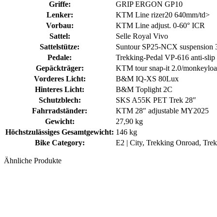
Griffe:
GRIP ERGON GP10
Lenker:
KTM Line rizer20 640mm/td>
Vorbau:
KTM Line adjust. 0-60° ICR
Sattel:
Selle Royal Vivo
Sattelstütze:
Suntour SP25-NCX suspension 
Pedale:
Trekking-Pedal VP-616 anti-slip
Gepäckträger:
KTM tour snap-it 2.0/monkeyload|
Vorderes Licht:
B&M IQ-XS 80Lux
Hinteres Licht:
B&M Toplight 2C
Schutzblech:
SKS A55K PET Trek 28″
Fahrradständer:
KTM 28″ adjustable MY2025
Gewicht:
27,90 kg
Höchstzulässiges Gesamtgewicht:
146 kg
Bike Category:
E2 | City, Trekking Onroad, Tre
Ähnliche Produkte