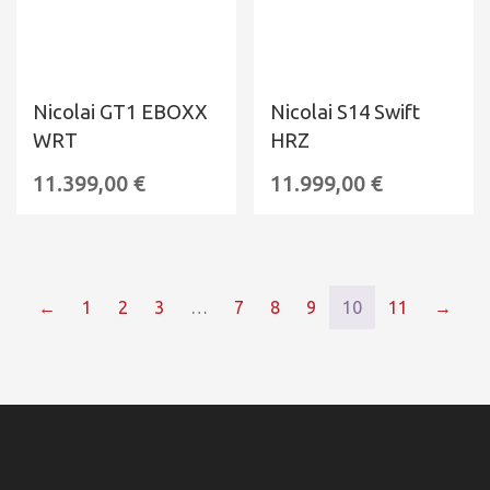
Nicolai GT1 EBOXX
Nicolai S14 Swift
WRT
HRZ
11.399,00
€
11.999,00
€
←
1
2
3
…
7
8
9
10
11
→